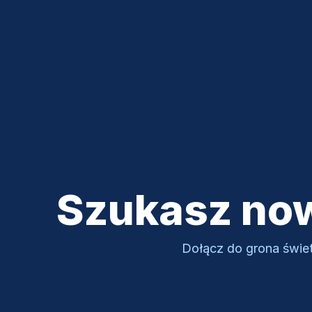
Korzyści
Handel społecz
Szukasz no
Dołącz do grona świet