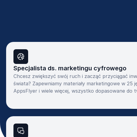
Specjalista ds. marketingu cyfrowego
Chcesz zwiększyć swój ruch i zacząć przyciągać in
świata? Zapewniamy materiały marketingowe w 25 ję
AppsFlyer i wiele więcej, wszystko dopasowane do t