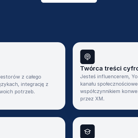
Twórca treści cyf
Jesteś influencerem, Y
westorów z całego
kanału społecznościowe
zykach, integrację z
współczynnikiem konwer
woich potrzeb.
przez XM.